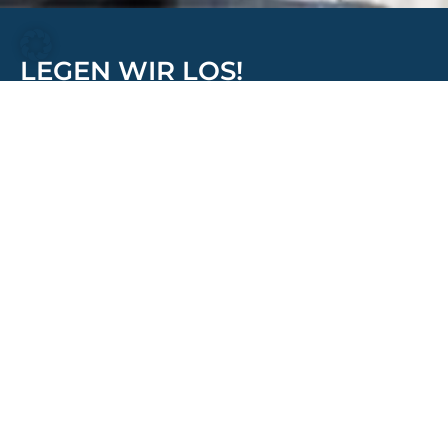
LEGEN WIR LOS!
Lassen Sie uns gemeinsam an Ihrem Projekt
arbeiten – wir freuen uns, Ihre Anfrage zu
erhalten und Sie fachkundig zu beraten.
Rufen Sie uns an
+43 664 75 06 22 89
Schreiben Sie uns
office@montex-montagen.at
Kommen Sie vorbei
Kaindorf 286, 8224 Kaindorf
BÜROZEITEN
Montag – Donnerstag
08:00 – 17:00 Uhr